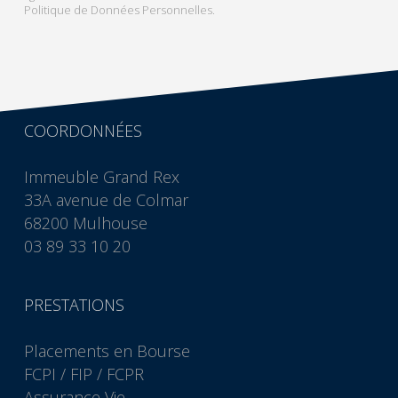
Politique de Données Personnelles.
COORDONNÉES
Immeuble Grand Rex
33A avenue de Colmar
68200 Mulhouse
03 89 33 10 20
PRESTATIONS
Placements en Bourse
FCPI / FIP / FCPR
Assurance Vie