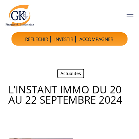
Skip
to
Men
main
content
RÉFLÉCHIR
INVESTIR
ACCOMPAGNER
Actualités
L’INSTANT IMMO DU 20
AU 22 SEPTEMBRE 2024