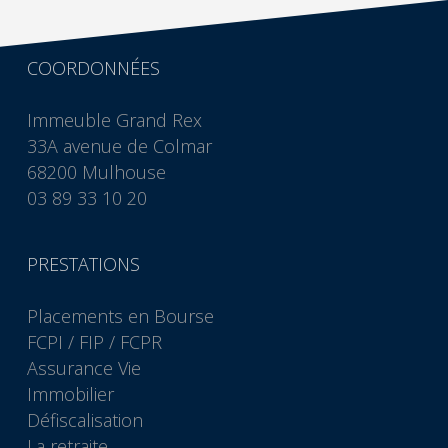
COORDONNÉES
Immeuble Grand Rex
33A avenue de Colmar
68200 Mulhouse
03 89 33 10 20
PRESTATIONS
Placements en Bourse
FCPI / FIP / FCPR
Assurance Vie
Immobilier
Défiscalisation
La retraite