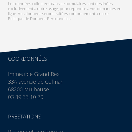
Les données collectées dans ce formulaires sont destinées
exclusivement à notre usage, pour répondre à vos demandes en
ligne. Vos données seront traitées conformément à notre
Politique de Données Personnelles.
COORDONNÉES
Immeuble Grand Rex
33A avenue de Colmar
68200 Mulhouse
03 89 33 10 20
PRESTATIONS
Placements en Bourse